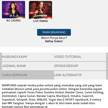
BG CASINO
LIVE MANIA
MAIN SEKARANG
Belum Punya Akun?
Daftar Gratis!
HUBUNGI KAMI
VIDEO TUTORIAL
JADWAL BANK
SPONSORSHIP
CARA BERMAIN
LINK ALTERNATIF
REMIPOKER adalah media poker online yang memakai uang asli yang kami
sediakan khusus untuk para pecinta poker online. Dengan beraneka ragam
permainan seperti Texas Poker, Domino Dealer, Bandar Ceme, Ceme Keliling,
Dominobet, Capsa Susun, Bandar Capsa, Blackjack, Omaha, Super10,
Superbull, QQspirit, Slots, IDNLIVE, Togel dan E-SPORT, sportbook, E-lottery
dan MM Tangkas. Hanya dengan 1 akun di situs kami anda sudah bisa
bermain semua fitur permainan di