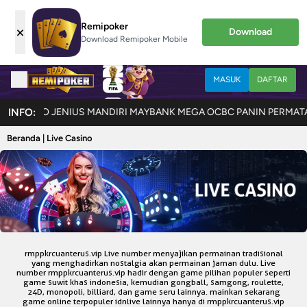
Remipoker
×
Download
Download Remipoker Mobile
MASUK
DAFTAR
E-WALLET JAGO JENIUS MANDIRI MAYBANK MEGA OCBC PANIN PERMATA
INFO:
Beranda | Live Casino
rmppkrcuanterus.vip Live number menyajikan permainan tradisional
yang menghadirkan nostalgia akan permainan jaman dulu. Live
number rmppkrcuanterus.vip hadir dengan game pilihan populer seperti
game suwit khas indonesia, kemudian gongball, samgong, roulette,
24D, monopoli, billiard, dan game seru lainnya. mainkan sekarang
game online terpopuler idnlive lainnya hanya di rmppkrcuanterus.vip