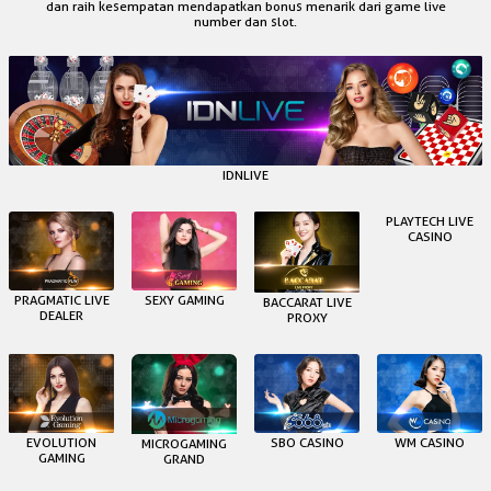
dan raih kesempatan mendapatkan bonus menarik dari game live
number dan slot.
IDNLIVE
PLAYTECH LIVE
CASINO
PRAGMATIC LIVE
SEXY GAMING
BACCARAT LIVE
DEALER
PROXY
EVOLUTION
SBO CASINO
WM CASINO
MICROGAMING
GAMING
GRAND